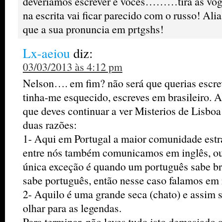
deveriamos escrever e voces………tira as vogai
na escrita vai ficar parecido com o russo! Alias
que a sua pronuncia em prtgshs!
Lx-aeiou
diz:
03/03/2013 às 4:12 pm
Nelson…. em fim? não será que querias escre
tinha-me esquecido, escreves em brasileiro. 
que deves continuar a ver Misterios de Lisboa
duas razões:
1- Aqui em Portugal a maior comunidade estran
entre nós também comunicamos em inglês, ou 
única exceção é quando um português sabe bra
sabe português, então nesse caso falamos em 
2- Aquilo é uma grande seca (chato) e assim s
olhar para as legendas.
Para terminar, não leves tudo isto demasiado 