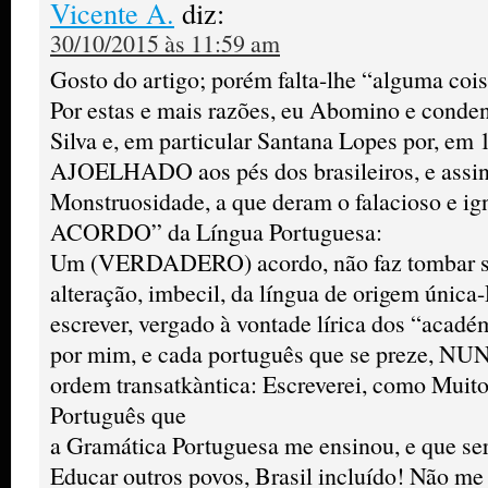
Vicente A.
diz:
30/10/2015 às 11:59 am
Gosto do artigo; porém falta-lhe “alguma coi
Por estas e mais razões, eu Abomino e conde
Silva e, em particular Santana Lopes por, em 
AJOELHADO aos pés dos brasileiros, e assi
Monstruosidade, a que deram o falacioso e ig
ACORDO” da Língua Portuguesa:
Um (VERDADERO) acordo, não faz tombar só 
alteração, imbecil, da língua de origem única
escrever, vergado à vontade lírica dos “académ
por mim, e cada português que se preze, N
ordem transatkàntica: Escreverei, como Muito
Português que
a Gramática Portuguesa me ensinou, e que ser
Educar outros povos, Brasil incluído! Não me