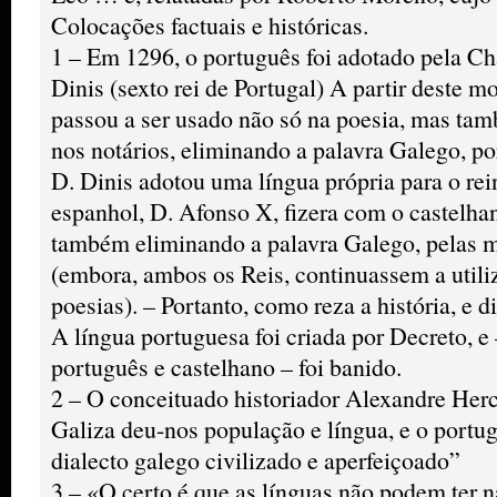
Colocações factuais e históricas.
1 – Em 1296, o português foi adotado pela Ch
Dinis (sexto rei de Portugal) A partir deste 
passou a ser usado não só na poesia, mas tam
nos notários, eliminando a palavra Galego, por
D. Dinis adotou uma língua própria para o rei
espanhol, D. Afonso X, fizera com o castelhan
também eliminando a palavra Galego, pelas m
(embora, ambos os Reis, continuassem a utili
poesias). – Portanto, como reza a história, e di
A língua portuguesa foi criada por Decreto, e
português e castelhano – foi banido.
2 – O conceituado historiador Alexandre Her
Galiza deu-nos população e língua, e o portu
dialecto galego civilizado e aperfeiçoado”
3 – «O certo é que as línguas não podem ter 