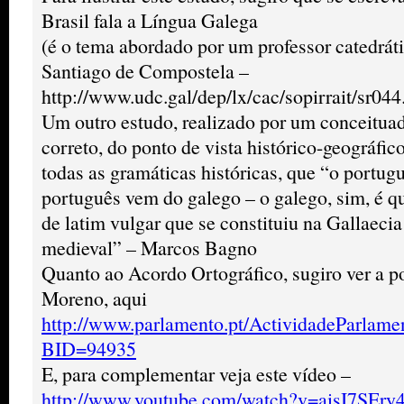
Brasil fala a Língua Galega
(é o tema abordado por um professor catedrát
Santiago de Compostela –
‪http://www.udc.gal/dep/lx/cac/sopirrait/sr044.htm‬‬‬‬‬‬‬‬‬‬‬‬‬
Um outro estudo, realizado por um conceituado
correto, do ponto de vista histórico-geográfic
todas as gramáticas históricas, que “o portug
português vem do galego – o galego, sim, é q
de latim vulgar que se constituiu na Gallaeci
medieval” – Marcos Bagno
Quanto ao Acordo Ortográfico, sugiro ver a p
Moreno, aqui
http://www.parlamento.pt/ActividadeParlame
BID=94935
E, para complementar veja este vídeo –
http://www.youtube.com/watch?v=aisI7SEry