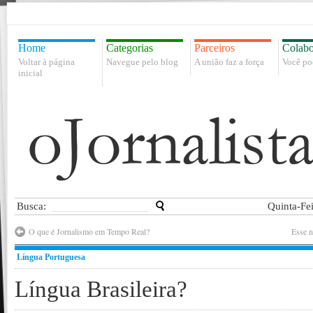
Home
Categorias
Parceiros
Colabo
Voltar à página
Navegue pelo blog
A união faz a força
Você po
inicial
Busca:
Quinta-Fe
O que é Jornalismo em Tempo Real?
Esse n
Língua Portuguesa
Língua Brasileira?