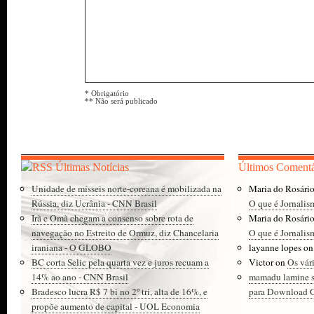
* Obrigatório
** Não será publicado
Últimas Notícias
Últimos Comentá
Unidade de mísseis norte-coreana é mobilizada na
Maria do Rosári
Rússia, diz Ucrânia - CNN Brasil
O que é Jornalis
Irã e Omã chegam a consenso sobre rota de
Maria do Rosári
navegação no Estreito de Ormuz, diz Chancelaria
O que é Jornalis
iraniana - O GLOBO
layanne lopes
o
BC corta Selic pela quarta vez e juros recuam a
Victor
on
Os vár
14% ao ano - CNN Brasil
mamadu lamine 
Bradesco lucra R$ 7 bi no 2º tri, alta de 16%, e
para Download Gr
propõe aumento de capital - UOL Economia