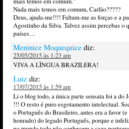
mais temos em comum.”
Nada mais temos em comum, Carlão?????
Deus, ajuda-me!!!! Faltam-me as forças e a pac
Agostinho da Silva. Talvez assim percebas o 
países…
Meninice Moquequice
diz:
25/05/2015 às 1:23 am
VIVA A LÏNGUA BRAZILERA!
Luiz
diz:
17/07/2015 às 1:59 am
Li o blog todo, a única parte sensata foi a do
!!! O resto é puro esgotamento intelectual. Soa
o Português do Brasileiro, antes era a favor (
honrado) do legado Português, porque e infe
no mundo todo não conhecem a saga portugue