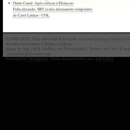
Outro Canal: Após críticas a Eliana no
Fofocalizando, SBT avalia afastamento temporário
de Carol Lekker - UOL
©2008-2010 | Esta obra está licenciada sob uma
Licença Creative 
direitos reservados a
Bruno Cardoso
.
Mapa do Site
|
RSS
| Política de Provacidade | Termos de Uso | E-mai
ojornalista@inexato.com
Powered by
Wordpress
| Tema desenvolvido por:
inEXATO