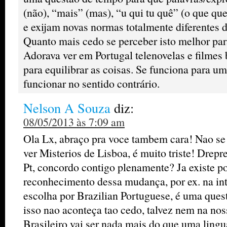
(não), “mais” (mas), “u qui tu quê” (o que que
e exijam novas normas totalmente diferentes 
Quanto mais cedo se perceber isto melhor pa
Adorava ver em Portugal telenovelas e filmes 
para equilibrar as coisas. Se funciona para 
funcionar no sentido contrário.
Nelson A Souza
diz:
08/05/2013 às 7:09 am
Ola Lx, abraço pra voce tambem cara! Nao se p
ver Misterios de Lisboa, é muito triste! Drepre
Pt, concordo contigo plenamente? Ja existe 
reconhecimento dessa mudança, por ex. na inte
escolha por Brazilian Portuguese, é uma ques
isso nao aconteça tao cedo, talvez nem na no
Brasileiro vai ser nada mais do que uma lingu