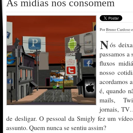
As mídias nos consomem
Por
Bruno Cardoso
e
N
ós deix
passamos a s
fluxos midi
nosso coti
acordamos a
é, quando n
mails, Twi
jornais, TV
de desligar. O pessoal da Smigly fez um vídeo
assunto. Quem nunca se sentiu assim?