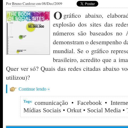
Por
Bruno Cardoso
em 08/Dec/2009
O
gráfico abaixo, elabor
explosão dos sites das rede
números são baseados no 
demonstram o desempenho da
mundial. Se o gráfico repres
brasileiro, acredito que a im
Quer ver só? Quais das redes citadas abaixo vo
utilizou)?
Continue lendo »
Tags:
comunicação
•
Facebook
•
Interne
Mídias Sociais
•
Orkut
•
Social Media
•