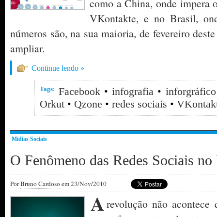
como a China, onde impera o
VKontakte, e no Brasil, on
números são, na sua maioria, de fevereiro dest
ampliar.
Continue lendo »
Tags:
Facebook
•
infografia
•
inforgráfico
Orkut
•
Qzone
•
redes sociais
•
VKontak
Mídias Sociais
O Fenômeno das Redes Sociais no 
Por
Bruno Cardoso
em 23/Nov/2010
A
revolução não acontece 