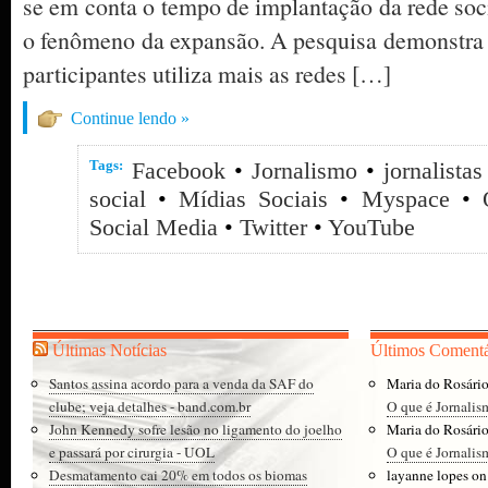
se em conta o tempo de implantação da rede soci
o fenômeno da expansão. A pesquisa demonstra
participantes utiliza mais as redes […]
Continue lendo »
Tags:
Facebook
•
Jornalismo
•
jornalistas
social
•
Mídias Sociais
•
Myspace
•
Social Media
•
Twitter
•
YouTube
Últimas Notícias
Últimos Comentá
Santos assina acordo para a venda da SAF do
Maria do Rosári
clube; veja detalhes - band.com.br
O que é Jornalis
John Kennedy sofre lesão no ligamento do joelho
Maria do Rosári
e passará por cirurgia - UOL
O que é Jornalis
Desmatamento cai 20% em todos os biomas
layanne lopes
o