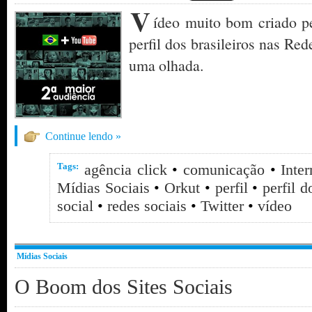
V
ídeo muito bom criado p
perfil dos brasileiros nas Red
uma olhada.
Continue lendo »
Tags:
agência click
•
comunicação
•
Inter
Mídias Sociais
•
Orkut
•
perfil
•
perfil d
social
•
redes sociais
•
Twitter
•
vídeo
Mídias Sociais
O Boom dos Sites Sociais