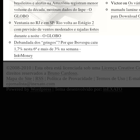
brasileiros e alertas na Amazônia registram menor
Victor
on
Os vár
volume da década, mostram dados do Inpe - O
mamadu lamine 
GLOBO
para Download Gr
Ventania no RJ e em SP: Rio volta ao Estágio 2
com previsão de ventos moderados e rajadas fortes
durante a noite - O GLOBO
Debandada dos “gringos”? Por que Ibovespa caiu
1,7% nesta 6ª e mais de 3% na semana -
InfoMoney
©2008-2010 | Esta obra está licenciada sob uma
Licença Creative 
direitos reservados a
Bruno Cardoso
.
Mapa do Site
|
RSS
| Política de Provacidade | Termos de Uso | E-mai
ojornalista@inexato.com
Powered by
Wordpress
| Tema desenvolvido por:
inEXATO