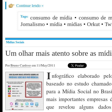
Continue lendo »
Tags:
consumo de mídia
•
consumo de m
Jornalismo
•
mídia
•
mídias
•
Orkut
•
Twi
Mídias Sociais
Um olhar mais atento sobre as mídia
Por
Bruno Cardoso
em 11/May/2011
I
nfográfico elaborado p
baseado no estudo chamad
para a Mídia Social no Bras
mais importantes empresas 
que revelou alguns dados