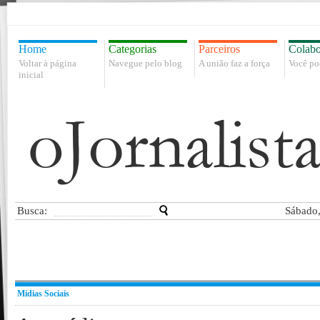
Home
Categorias
Parceiros
Colabo
Voltar à página
Navegue pelo blog
A união faz a força
Você po
inicial
Busca:
Sábado,
Mídias Sociais