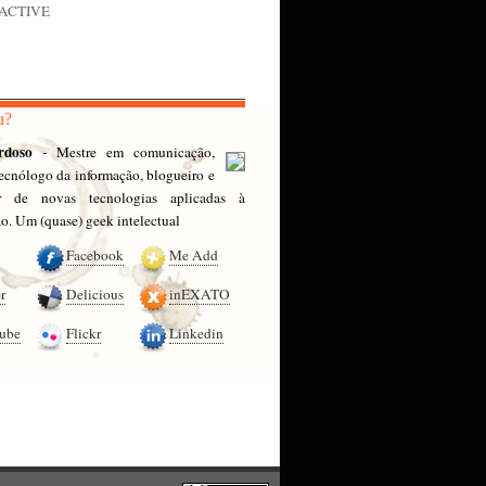
nACTIVE
u?
rdoso
- Mestre em comunicação,
 tecnólogo da informação, blogueiro e
or de novas tecnologias aplicadas à
. Um (quase) geek intelectual
Facebook
Me Add
r
Delicious
inEXATO
ube
Flickr
Linkedin