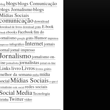
blogs
blogs Comunicação
blog
blogs Jornalismo
blogs
Mídias Sociais
comunicação
download
E-book
download de livros
download grátis
Facebook
fim do
ebooks
ebook
Humor
jornalismo
grátis
google
imprensa
Internet
jornais
infográfico
impresso
jornal
jornal impresso
Jornalismo
jornalismo on-
jornalistas
line
jornalista
jornal on-line
Livros
Links
livro
livros grátis
mídia
melhor da semana
mídia
Mídias Sociais
social
o que é
redes sociais
Jornalismo
rede social
Social Media
Tecnologia
Twitter
tirinha
vídeo