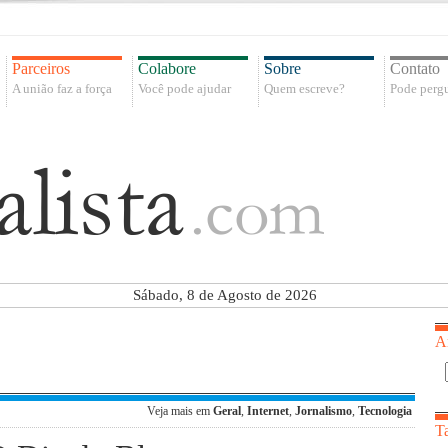
Parceiros
Colabore
Sobre
Contato
A união faz a força
Você pode ajudar
Quem escreve?
Pode pergu
Sábado, 8 de Agosto de 2026
A
Veja mais em
Geral
,
Internet
,
Jornalismo
,
Tecnologia
T