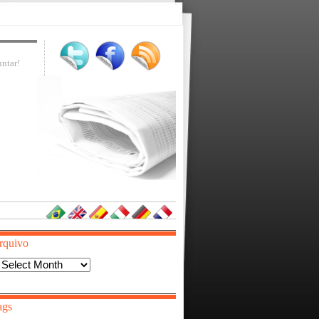
ntar!
rquivo
Arquivo
ags