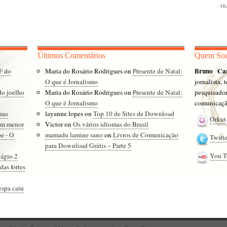
i
Últimos Comentários
Quem So
Bruno Ca
F do
Maria do Rosário Rodrigues
on
Presente de Natal:
O que é Jornalismo
jornalista,
do joelho
Maria do Rosário Rodrigues
on
Presente de Natal:
pesquisad
O que é Jornalismo
comunicação
mas
layanne lopes
on
Top 10 de Sites de Download
Orkut
ram menor
Victor
on
Os vários idiomas do Brasil
e - O
mamadu lamine sano
on
Livros de Comunicação
Twitte
para Download Grátis – Parte 5
You T
tágio 2
das fortes
espa caiu