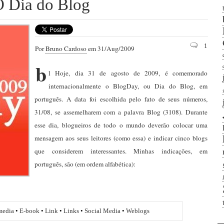
 Dia do Blog
1
Por
Bruno Cardoso
em 31/Aug/2009
b
l Hoje, dia 31 de agosto de 2009, é comemorado
internacionalmente o BlogDay, ou Dia do Blog, em
português. A data foi escolhida pelo fato de seus números,
31/08, se assemelharem com a palavra Blog (3108). Durante
esse dia, blogueiros de todo o mundo deverão colocar uma
mensagem aos seus leitores (como essa) e indicar cinco blogs
que considerem interessantes. Minhas indicações, em
português, são (em ordem alfabética):
media
•
E-book
•
Link
•
Links
•
Social Media
•
Weblogs