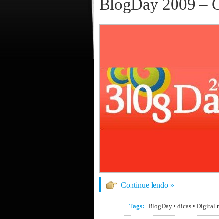
BlogDay 2009 – O
Continue lendo »
Tags:
BlogDay
•
dicas
•
Digital 