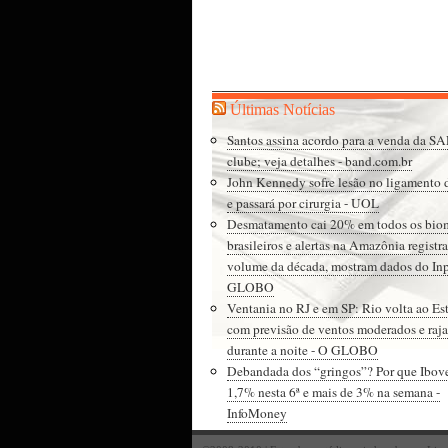
Últimas Notícias
Santos assina acordo para a venda da SA
clube; veja detalhes - band.com.br
John Kennedy sofre lesão no ligamento 
e passará por cirurgia - UOL
Desmatamento cai 20% em todos os bio
brasileiros e alertas na Amazônia regist
volume da década, mostram dados do Inp
GLOBO
Ventania no RJ e em SP: Rio volta ao Es
com previsão de ventos moderados e raja
durante a noite - O GLOBO
Debandada dos “gringos”? Por que Ibov
1,7% nesta 6ª e mais de 3% na semana -
InfoMoney