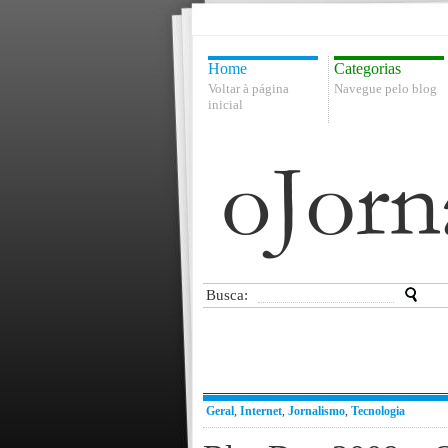
Home
Categorias
Voltar à página
Navegue pelo blog
inicial
Busca:
Geral
,
Internet
,
Jornalismo
,
Tecnologia