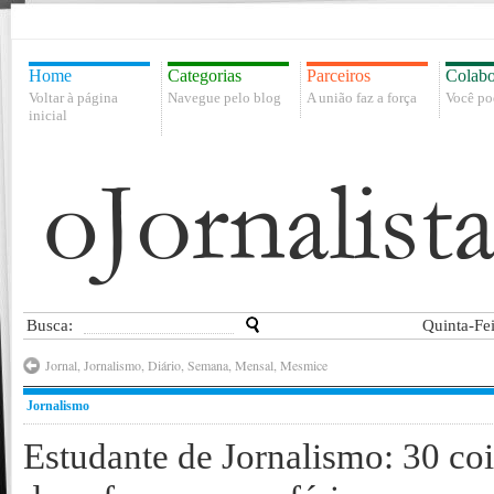
Home
Categorias
Parceiros
Colabo
Voltar à página
Navegue pelo blog
A união faz a força
Você po
inicial
Busca:
Quinta-Fe
Jornal, Jornalismo, Diário, Semana, Mensal, Mesmice
Jornalismo
Estudante de Jornalismo: 30 co