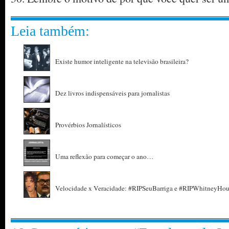
Leia também:
Existe humor inteligente na televisão brasileira?
Dez livros indispensáveis para jornalistas
Provérbios Jornalísticos
Uma reflexão para começar o ano…
Velocidade x Veracidade: #RIPSeuBarriga e #RIPWhitneyHou