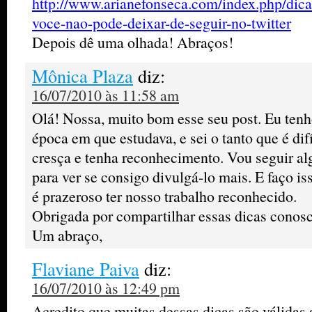
http://www.arianefonseca.com/index.php/dicas
voce-nao-pode-deixar-de-seguir-no-twitter
Depois dê uma olhada! Abraços!
Mônica Plaza
diz:
16/07/2010 às 11:58 am
Olá! Nossa, muito bom esse seu post. Eu tenh
época em que estudava, e sei o tanto que é dif
cresça e tenha reconhecimento. Vou seguir al
para ver se consigo divulgá-lo mais. E faço is
é prazeroso ter nosso trabalho reconhecido.
Obrigada por compartilhar essas dicas conosc
Um abraço,
Flaviane Paiva
diz:
16/07/2010 às 12:49 pm
Acredito que muitas dessas dicas são válidas