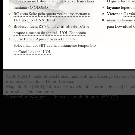
navegação no Estreito de Ormuz, diz Chancelaria
O que é Jornalis
iraniana - O GLOBO
layanne lopes
o
BC corta Selic pela quarta vez e juros recuam a
Victor
on
Os vár
14% ao ano - CNN Brasil
mamadu lamine 
Bradesco lucra R$ 7 bi no 2º tri, alta de 16%, e
para Download Gr
propõe aumento de capital - UOL Economia
Outro Canal: Após críticas a Eliana no
Fofocalizando, SBT avalia afastamento temporário
de Carol Lekker - UOL
©2008-2010 | Esta obra está licenciada sob uma
Licença Creative 
direitos reservados a
Bruno Cardoso
.
Mapa do Site
|
RSS
| Política de Provacidade | Termos de Uso | E-mai
ojornalista@inexato.com
Powered by
Wordpress
| Tema desenvolvido por:
inEXATO