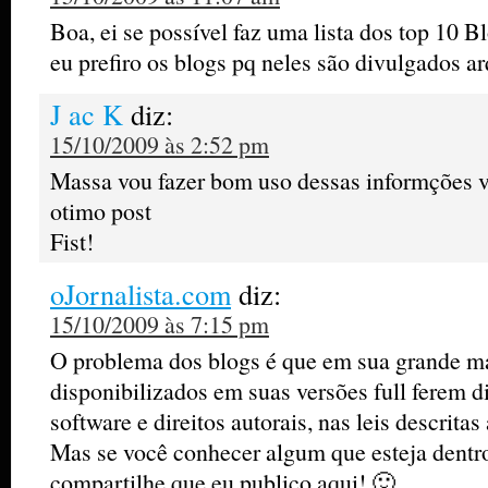
Boa, ei se possível faz uma lista dos top 10 
eu prefiro os blogs pq neles são divulgados ar
J ac K
diz:
15/10/2009 às 2:52 pm
Massa vou fazer bom uso dessas informções 
otimo post
Fist!
oJornalista.com
diz:
15/10/2009 às 7:15 pm
O problema dos blogs é que em sua grande ma
disponibilizados em suas versões full ferem d
software e direitos autorais, nas leis descritas
Mas se você conhecer algum que esteja dentro 
compartilhe que eu publico aqui! 🙂