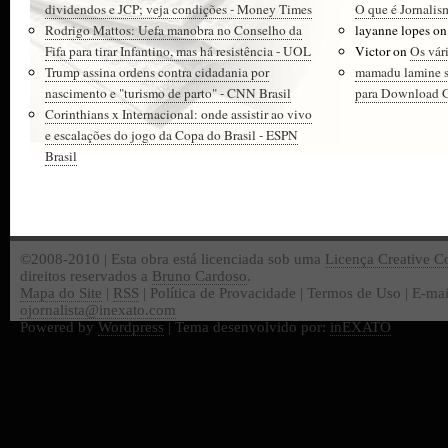
dividendos e JCP; veja condições - Money Times
O que é Jornalis
Rodrigo Mattos: Uefa manobra no Conselho da
layanne lopes
o
Fifa para tirar Infantino, mas há resistência - UOL
Victor
on
Os vár
Trump assina ordens contra cidadania por
mamadu lamine 
nascimento e "turismo de parto" - CNN Brasil
para Download Gr
Corinthians x Internacional: onde assistir ao vivo
e escalações do jogo da Copa do Brasil - ESPN
Brasil
©2008-2010 | Esta obra está licenciada sob uma
Licença Creative 
direitos reservados a
Bruno Cardoso
.
Mapa do Site
|
RSS
| Política de Provacidade | Termos de Uso | E-mai
ojornalista@inexato.com
Powered by
Wordpress
| Tema desenvolvido por:
inEXATO