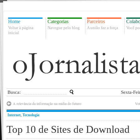
Home
Categorias
Parceiros
Colabo
Voltar à página
Navegue pelo blog
A união faz a força
Você po
inicial
Busca:
Sexta-Fei
A relevância da informação na mídia do futuro
Vot
Internet
,
Tecnologia
Top 10 de Sites de Download