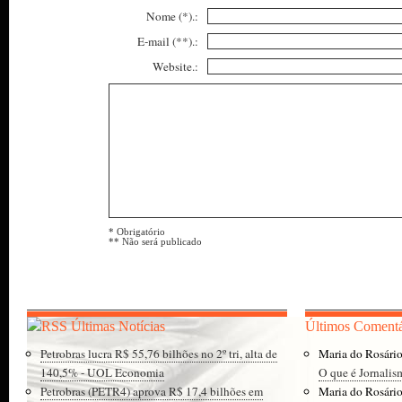
Nome (*).:
E-mail (**).:
Website.:
* Obrigatório
** Não será publicado
Últimas Notícias
Últimos Comentá
Petrobras lucra R$ 55,76 bilhões no 2º tri, alta de
Maria do Rosári
140,5% - UOL Economia
O que é Jornalis
Petrobras (PETR4) aprova R$ 17,4 bilhões em
Maria do Rosári