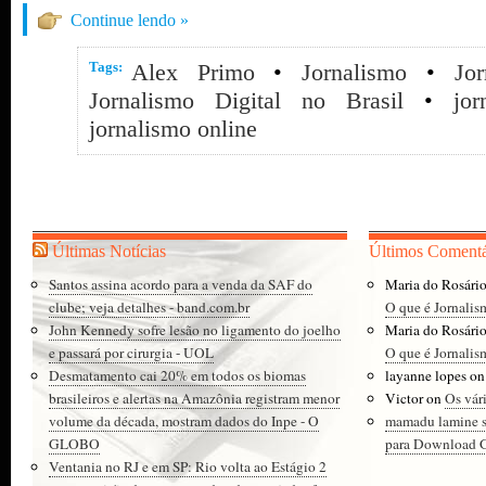
Continue lendo »
Tags:
Alex Primo
•
Jornalismo
•
Jor
Jornalismo Digital no Brasil
•
jor
jornalismo online
Últimas Notícias
Últimos Comentá
Santos assina acordo para a venda da SAF do
Maria do Rosári
clube; veja detalhes - band.com.br
O que é Jornalis
John Kennedy sofre lesão no ligamento do joelho
Maria do Rosári
e passará por cirurgia - UOL
O que é Jornalis
Desmatamento cai 20% em todos os biomas
layanne lopes
o
brasileiros e alertas na Amazônia registram menor
Victor
on
Os vár
volume da década, mostram dados do Inpe - O
mamadu lamine 
GLOBO
para Download Gr
Ventania no RJ e em SP: Rio volta ao Estágio 2