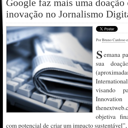
Google faz mais uma doação 
inovação no Jornalismo Digit
Por
Bruno Cardoso
e
S
emana pa
sua doaçã
(aproximada
Internation
visando p
Innovatio
thenextwe
objetiva fin
com potencial de criar um impacto sustentável”,