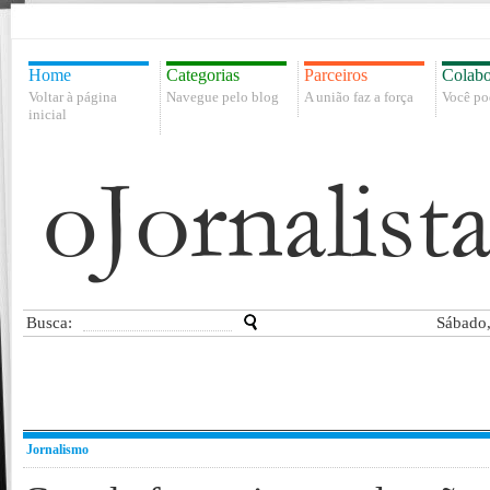
Home
Categorias
Parceiros
Colabo
Voltar à página
Navegue pelo blog
A união faz a força
Você po
inicial
Busca:
Sábado,
Jornalismo