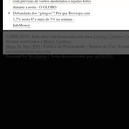
com previsão de ventos moderados e rajadas fortes
durante a noite - O GLOBO
Debandada dos “gringos”? Por que Ibovespa caiu
1,7% nesta 6ª e mais de 3% na semana -
InfoMoney
©2008-2010 | Esta obra está licenciada sob uma
Licença Creative 
direitos reservados a
Bruno Cardoso
.
Mapa do Site
|
RSS
| Política de Provacidade | Termos de Uso | E-mai
ojornalista@inexato.com
Powered by
Wordpress
| Tema desenvolvido por:
inEXATO