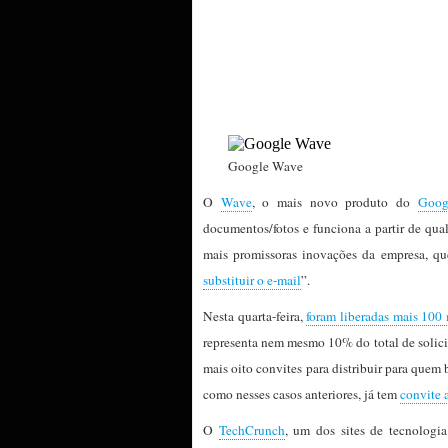
Google Wave
O
Wave
, o mais novo produto do
Goog
documentos/fotos e funciona a partir de qu
mais promissoras inovações da empresa, que
substituir o e-mail
”.
Nesta quarta-feira,
foram liberadas mais 100 
representa nem mesmo 10% do total de solici
mais oito convites para distribuir para que
como nesses casos anteriores, já tem
convite 
O
TechCrunch
, um dos sites de tecnolog