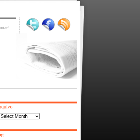
ntar!
rquivo
Arquivo
ags