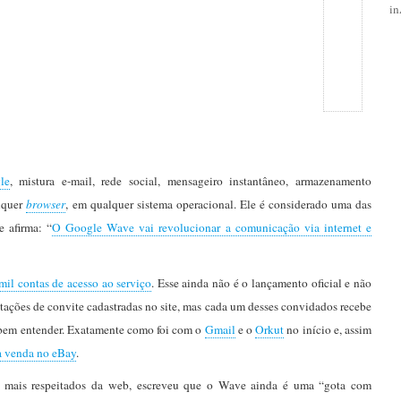
i
le
, mistura e-mail, rede social, mensageiro instantâneo, armazenamento
alquer
browser
, em qualquer sistema operacional. Ele é considerado uma das
 afirma: “
O Google Wave vai revolucionar a comunicação via internet e
mil contas de acesso ao serviço
. Esse ainda não é o lançamento oficial e não
tações de convite cadastradas no site, mas cada um desses convidados recebe
m bem entender. Exatamente como foi com o
Gmail
e o
Orkut
no início e, assim
a venda no eBay
.
ia mais respeitados da web, escreveu que o Wave ainda é uma “gota com