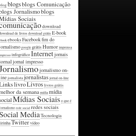
blogs
blogs Comunicação
blog
blogs Jornalismo
blogs
Mídias Sociais
comunicação
download
E-book
download de livros
download grátis
Facebook
fim do
ebooks
ebook
Humor
jornalismo
grátis
google
imprensa
Internet
jornais
infográfico
impresso
jornal
jornal impresso
Jornalismo
jornalismo on-
jornalistas
line
jornalista
jornal on-line
Livros
Links
livro
livros grátis
mídia
melhor da semana
mídia
Mídias Sociais
social
o que é
redes sociais
Jornalismo
rede social
Social Media
Tecnologia
Twitter
tirinha
vídeo