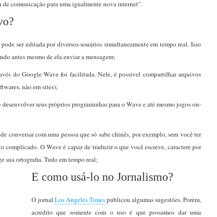
a de comunicação para uma igualmente nova internet”.
vo?
ode ser editada por diversos usuários simultaneamente em tempo real. Isso
tando antes mesmo de ela enviar a mensagem;
avés do Google Wave foi facilitada. Nele, é possível compartilhar arquivos
twares, não em sites);
 desenvolver seus próprios programinhas para o Wave e até mesmo jogos on-
e conversar com uma pessoa que só sabe chinês, por exemplo, sem você ter
to complicado. O Wave é capaz de traduzir o que você escreve, caractere por
ge sua ortografia. Tudo em tempo real;
E como usá-lo no Jornalismo?
O jornal
Los Angeles Times
publicou algumas sugestões. Porém,
acredito que somente com o uso é que possamos dar uma