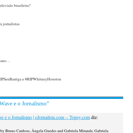
elevisão brasileira?
a jornalistas
o ano…
RIPSeuBarriga e #RIPWhitneyHouston
Wave e o Jornalismo”
 e o Jornalismo | oJornalista.com -- Topsy.com
diz:
r by Bruno Cardoso, Ângela Guedes and Gabriela Miranda. Gabriela