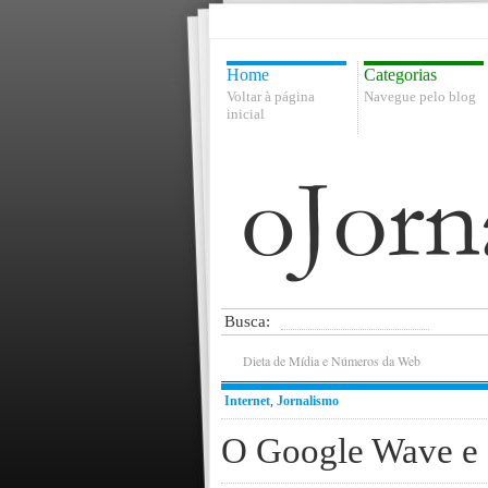
Home
Categorias
Voltar à página
Navegue pelo blog
inicial
Busca:
Dieta de Mídia e Números da Web
Internet
,
Jornalismo
O Google Wave e 