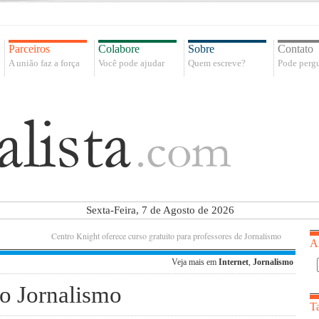
Parceiros
Colabore
Sobre
Contato
A união faz a força
Você pode ajudar
Quem escreve?
Pode pergu
Sexta-Feira, 7 de Agosto de 2026
Centro Knight oferece curso gratuito para professores de Jornalismo
A
Veja mais em
Internet
,
Jornalismo
o Jornalismo
T