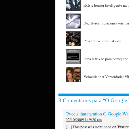
Existe humor inteligente na t
Dez livros indispensáveis par
Provérbios Jornalísticos
Uma reflexão para começar 
Velocidade x Veracidade: #
3 Comentários para “O Google 
Tweets that mention O Google Wave
02/10/2009 às 9:20 am
[…] This post was mentioned on Twitte